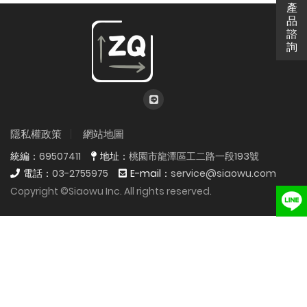
產
產
品
{%$gConfig.web_title%}
諮
詢
隱私權政策
網站地圖
統編：
69507411
地址：
桃園市龍潭區工二路一段193號
電話：
03-2755975
E-mail：
service@siaowu.com
Copyright ©Siaowu Inc. All rights reserved.