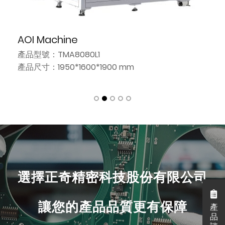
AOI Machine
產品型號：TMA8080L1
產品尺寸：1950*1600*1900 mm
選擇正奇精密科技股份有限公司
讓您的產品品質更有保障
產
產
品