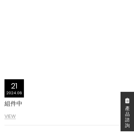
21
2024.08
組件中
產
產
品
VIEW
諮
詢