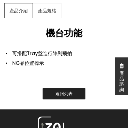
產品介紹
產品規格
機台功能
• 可搭配Tray盤進行陣列飛拍
• NG品位置標示
產
產
品
諮
詢
返回列表
{%$gConfig.web_title%}